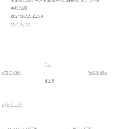
工業簿記のテキスト無理やり読み終わった…84分
#簿記2級
2024/10/15 21:09
ひとりごと
1
2
«前の30件
...
次の30件»
4
8
9
ひとりごと