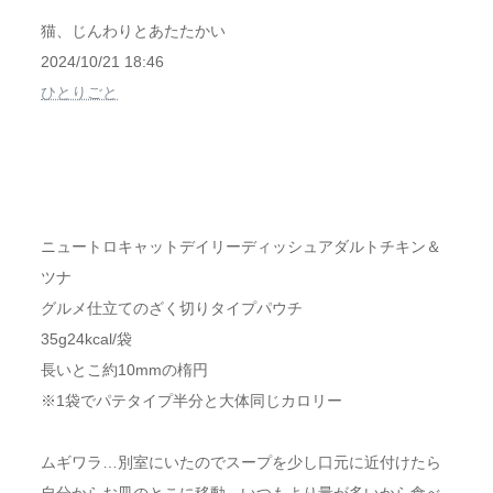
猫、じんわりとあたたかい
2024/10/21 18:46
ひとりごと
ニュートロキャットデイリーディッシュアダルトチキン＆
ツナ
グルメ仕立てのざく切りタイプパウチ
35g24kcal/袋
長いとこ約10mmの楕円
※1袋でパテタイプ半分と大体同じカロリー
ムギワラ…別室にいたのでスープを少し口元に近付けたら