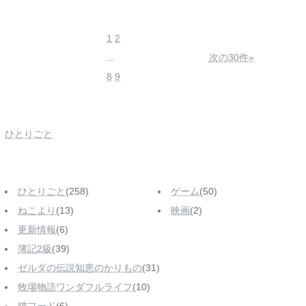
1
2
...
次の30件»
8
9
ひとりごと
ひとりごと
(258)
ゲーム
(50)
ねこより
(13)
映画
(2)
更新情報
(6)
簿記2級
(39)
ゼルダの伝説知恵のかりもの
(31)
牧場物語ワンダフルライフ
(10)